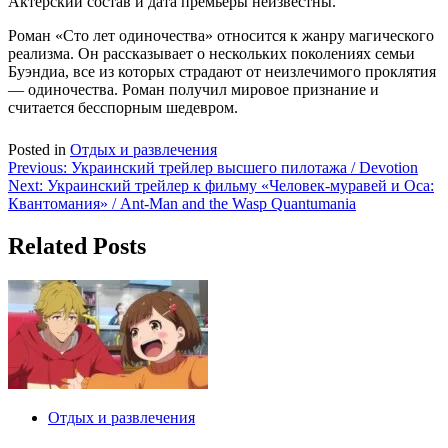
Актерский состав и дата премьеры неизвестны.
Роман «Сто лет одиночества» относится к жанру магического
реализма. Он рассказывает о нескольких поколениях семьи
Буэндиа, все из которых страдают от неизлечимого проклятия
— одиночества. Роман получил мировое признание и
считается бесспорным шедевром.
Posted in
Отдых и развлечения
Навигация
Previous:
Украинский трейлер высшего пилотажа / Devotion
Next:
Украинский трейлер к фильму «Человек-муравей и Оса:
по
Квантомания» / Ant-Man and the Wasp Quantumania
записям
Related Posts
Отдых и развлечения