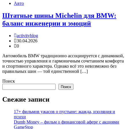
Авто
Штатные шины Michelin для BMW:
баланс инженерии и эмоций
activityblog
30.04.2026
0
Автомобиль BMW традиционно ассоциируется с динамикой,
точностью управления и гармоничным сочетанием комфорта
и спортивного характера. Однако всё это невозможно без
правильных шин — той единственной […]
Поиск
Поиск
Свежие записи
17+ фильмов ужасов о пустыне: жажда, изоляция и
психи
Dumb Money – фильм о финансовой афере с акциями
GameStop