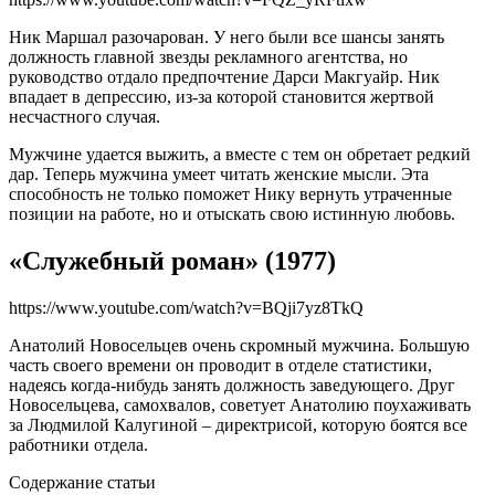
Ник Маршал разочарован. У него были все шансы занять
должность главной звезды рекламного агентства, но
руководство отдало предпочтение Дарси Макгуайр. Ник
впадает в депрессию, из-за которой становится жертвой
несчастного случая.
Мужчине удается выжить, а вместе с тем он обретает редкий
дар. Теперь мужчина умеет читать женские мысли. Эта
способность не только поможет Нику вернуть утраченные
позиции на работе, но и отыскать свою истинную любовь.
«Служебный роман» (1977)
https://www.youtube.com/watch?v=BQji7yz8TkQ
Анатолий Новосельцев очень скромный мужчина. Большую
часть своего времени он проводит в отделе статистики,
надеясь когда-нибудь занять должность заведующего. Друг
Новосельцева, самохвалов, советует Анатолию поухаживать
за Людмилой Калугиной – директрисой, которую боятся все
работники отдела.
Содержание статьи