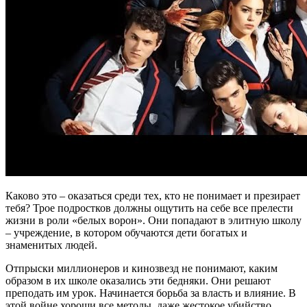
Каково это – оказаться среди тех, кто не понимает и презирает
тебя? Трое подростков должны ощутить на себе все прелести
жизни в роли «белых ворон». Они попадают в элитную школу
– учреждение, в котором обучаются дети богатых и
знаменитых людей.
Отпрыски миллионеров и кинозвезд не понимают, каким
образом в их школе оказались эти бедняки. Они решают
преподать им урок. Начинается борьба за власть и влияние. В
этой войне хороши все методы, даже жестокое убийство.