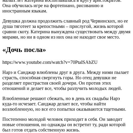
малых лет Катерина воспитывалась в кругу аристократов.
Она обучилась игре на фортепиано, рисованию и
иностранным языкам.
Девушка должна продолжить славный род Червинских, но ее
душа тяготеет за крепостными – прислугой, жизнь которой
сравни скоту. Катерина вынуждена существовать между двумя
мирами, но ни в одном из них она не находит свое место.
«Дочь посла»
https://www.youtube.com/watch?v=70PtaISAbZU
Нарэ и Санджар влюблены друг в друга. Между ними пылает
страсть, способная свергнуть горы. Но отец девушки не
разделяет пристрастия своей дочери. Он против этих
отношений и делает все, чтобы разлучить молодых людей.
Влюбленные решают сбежать, но в день их свадьбы Нарэ
куда-то исчезает. Санджар делает все, чтобы найти
возлюбленную, но все его попытки оказываются тщетными.
Постепенно молодой человек приходит в себя. Он заводит
новые отношения, но однажды он встретит ту, ради которой
был готов отдать собственную жизнь.