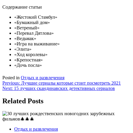
Содержание статьи
«Жестокий Стамбул»
«Бумажный дом»
«Ветреный»
«Перевал Дятлова»
«Ведьмак»
«Игра на выживание»
«Элита»
«Ход королевы»
«Крепостная»
«Дочь посла»
Posted in
Отдых и развлечения
Навигация
Previous:
Лучшие сериалы которые стоит посмотреть 2021
Next:
15 лучших скандинавских детективных сериалов
по
записям
Related Posts
Отдых и развлечения