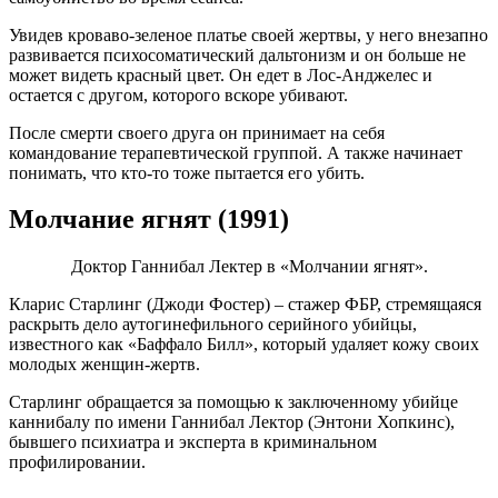
Увидев кроваво-зеленое платье своей жертвы, у него внезапно
развивается психосоматический дальтонизм и он больше не
может видеть красный цвет. Он едет в Лос-Анджелес и
остается с другом, которого вскоре убивают.
После смерти своего друга он принимает на себя
командование терапевтической группой. А также начинает
понимать, что кто-то тоже пытается его убить.
Молчание ягнят (1991)
Доктор Ганнибал Лектер в «Молчании ягнят».
Кларис Старлинг (Джоди Фостер) – стажер ФБР, стремящаяся
раскрыть дело аутогинефильного серийного убийцы,
известного как «Баффало Билл», который удаляет кожу своих
молодых женщин-жертв.
Старлинг обращается за помощью к заключенному убийце
каннибалу по имени Ганнибал Лектор (Энтони Хопкинс),
бывшего психиатра и эксперта в криминальном
профилировании.