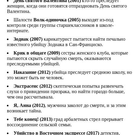
День святого Валентина (2001)
кто-то преследует
женщин, когда они готовятся отпраздновать День святого
Валентина.
Шалости
Волк-одиночка
(2005)
выходят из-под
контроля среди группы старшеклассников в школе-
интернате.
Зодиак (2007)
карикатурист пытается найти печально
известного убийцу Зодиака в Сан-Франциско.
Крик в общаге (2009)
сестры женского клуба, которые
пытаются скрыть случайную смерть, оказываются
преследуемыми убийцей.
Наказание (2012)
убийца преследует среднюю школу, но
это может быть не человек.
Экстрасенс (2012)
скептическая попытка развенчать
слухи о привидении призрака, но найти гораздо больше,
чем она рассчитывала.
Я, Анна (2012)
, мужчина заколот до смерти, и за этим
возникает тайна.
Тебе конец! (2013)
град арбалетных стрел прерывает
воссоединение сельской семьи.
Убийство в Восточном экспрессе (2017)
детектив,