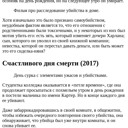
особняк на день рождения, но на следующее утро он умирает.
Фильм про расследование убийства в доме.
Хотя изначально это было признано самоубийством,
неудобным фактом является то, что его отношения с
родственниками были токсичными, и у некоторых из них был
мотив убить его: есть зять, который изменяет дочери Харлана;
сын, которого он уволил из своей книжной компании;
невестка, которой он перестал давать деньги, или быть может
это его сиделка-няня?
Счастливого дня смерти (2017)
День
сурка с элементами ужасов и убийствами.
Студентка колледжа оказывается в «петле времени», где она
продолжает просыпаться с похмельем утром в день рождения
в постели мальчика по имени Картер. Но в конце каждого дня
ее убивают.
Даже забаррикадировавшись в своей комнате, в общежитии,
чтобы избежать очередного повторения своего убийства, она
обнаруживает, что убийца был уже внутри комнаты, и он
снова убивает ее.