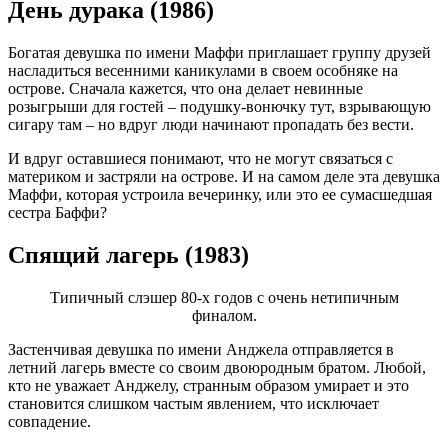
День дурака (1986)
Богатая девушка по имени Маффи приглашает группу друзей
насладиться весенними каникулами в своем особняке на
острове. Сначала кажется, что она делает невинные
розыгрыши для гостей – подушку-вонючку тут, взрывающую
сигару там – но вдруг люди начинают пропадать без вести.
И вдруг оставшиеся понимают, что не могут связаться с
материком и застряли на острове. И на самом деле эта девушка
Маффи, которая устроила вечеринку, или это ее сумасшедшая
сестра Баффи?
Спящий лагерь (1983)
Типичный слэшер 80-х годов с очень нетипичным
финалом.
Застенчивая девушка по имени Анджела отправляется в
летний лагерь вместе со своим двоюродным братом. Любой,
кто не уважает Анджелу, странным образом умирает и это
становится слишком частым явлением, что исключает
совпадение.