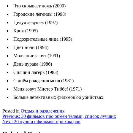
Что скрывает ложь (2000)
Городские легенды (1998)
Целуя девушек (1997)
Крик (1995)
Подозрительные лица (1995)
Цвет ночи (1994)
Молчание ягнят (1991)
День дурака (1986)
Спящий лагерь (1983)
С днём рождения меня (1981)
Меня зовут Мистер Тиббс! (1971)
Больше детективных фильмов об убийствах:
Posted in
Отдых и развлечения
Навигация
Previous:
30 фильмов про обмен телами, список лучших
Next:
20 лучших фильмов про хакеров
по