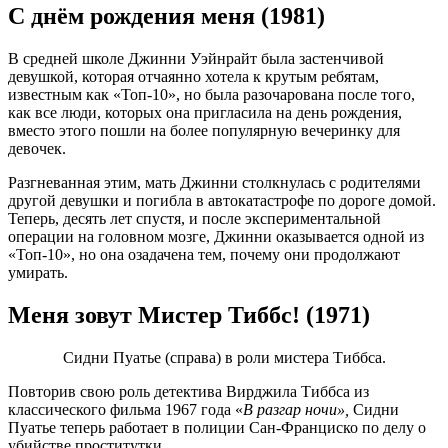
С днём рождения меня (1981)
В средней школе Джинни Уэйнрайт была застенчивой
девушкой, которая отчаянно хотела к крутым ребятам,
известным как «Топ-10», но была разочарована после того,
как все люди, которых она пригласила на день рождения,
вместо этого пошли на более популярную вечеринку для
девочек.
Разгневанная этим, мать Джинни столкнулась с родителями
другой девушки и погибла в автокатастрофе по дороге домой.
Теперь, десять лет спустя, и после экспериментальной
операции на головном мозге, Джинни оказывается одной из
«Топ-10», но она озадачена тем, почему они продолжают
умирать.
Меня зовут Мистер Тиббс! (1971)
Сидни Пуатье (справа) в роли мистера Тиббса.
Повторив свою роль детектива Вирджила Тиббса из
классического фильма 1967 года «
В разгар ночи»,
Сидни
Пуатье теперь работает в полиции Сан-Франциско по делу о
убийстве проститутки.