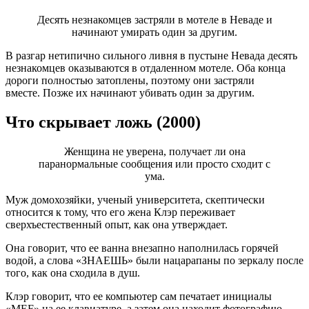
Десять незнакомцев застряли в мотеле в Неваде и
начинают умирать один за другим.
В разгар нетипично сильного ливня в пустыне Невада десять
незнакомцев оказываются в отдаленном мотеле. Оба конца
дороги полностью затоплены, поэтому они застряли
вместе. Позже их начинают убивать один за другим.
Что скрывает ложь (2000)
Женщина не уверена, получает ли она
паранормальные сообщения или просто сходит с
ума.
Муж домохозяйки, ученый университета, скептически
относится к тому, что его жена Клэр переживает
сверхъестественный опыт, как она утверждает.
Она говорит, что ее ванна внезапно наполнилась горячей
водой, а слова «ЗНАЕШЬ» были нацарапаны по зеркалу после
того, как она сходила в душ.
Клэр говорит, что ее компьютер сам печатает инициалы
«MEF» на ее клавиатуре, а затем она находит фотографию