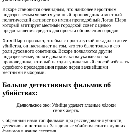
Вскоре становится очевидным, что наиболее вероятным
подозреваемым является уличный проповедник и местный
политический активист по имени преподобный Логан Шарп,
который агитирует местный городской совет с целью
предоставления средств для проекта обновления городов.
Хотя Шарп признает, что был с проституткой незадолго до ее
убийства, он настаивает на том, что это было только в его
роли духовного советника. Вскоре появляются другие
подозреваемые, но все доказательства указывают на
проповедника, который находит уникальный способ избежать
судебного преследования прямо перед важнейшими
местными выборами.
Больше детективных фильмов об
убийствах:
Дьявольское око: Убийца удаляет глазные яблоки
своих жертв.
Собранный нами топ фильмов про расследования убийств,
детективы и не только. Загадочные убийства список лучших
фильмов в жанре детектив.