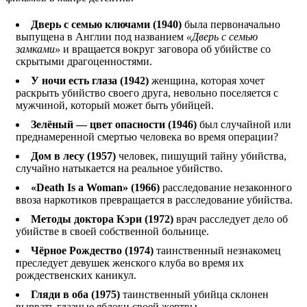
Дверь с семью ключами (1940)
была первоначально
выпущена в Англии под названием
«Дверь с семью
замками»
и вращается вокруг заговора об убийстве со
скрытыми драгоценностями.
У ночи есть глаза (1942)
женщина, которая хочет
раскрыть убийство своего друга, невольно поселяется с
мужчиной, который может быть убийцей.
Зелёный — цвет опасности (1946)
был случайной или
преднамеренной смертью человека во время операции?
Дом в лесу (1957)
человек, пишущий тайну убийства,
случайно натыкается на реальное убийство.
«Death Is a Woman» (1966)
расследование незаконного
ввоза наркотиков превращается в расследование убийства.
Методы доктора Кэри (1972)
врач расследует дело об
убийстве в своей собственной больнице.
Чёрное Рождество (1974)
таинственный незнакомец
преследует девушек женского клуба во время их
рождественских каникул.
Гляди в оба (1975)
таинственный убийца склонен
вырвать глазные яблоки своей жертвы.