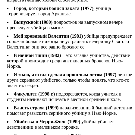
Город, который боялся заката (1977)
, убийца
терроризирует город Арканзас.
Выпускной (1980)
подростков на выпускном вечере
преследует убийца в маске.
Мой кровавый Валентин (1981)
убийца предупреждает
горожан больше никогда не устраивать вечеринку Святого
Валентина; они все равно бросают ее.
В ночной тиши (1982)
– это загадка убийства, действие
которой происходит среди антикварных брокеров Нью-
Йорка.
Я знаю, что вы сделали прошлым летом (1997)
четыре
друга скрывают убийство, только чтобы понять, что кто-то
знает их секрет.
Факультет (1998 г.)
подозреваются, когда учителя и
студенты начинают исчезать в местной средней школе.
Власть страха (1999)
парализованный бывший детектив
помогает разыскать серийного убийцу в Нью-Йорке.
Убийства в Черри-Фолс (1999)
убийца убивает
девственниц в маленьком городке.