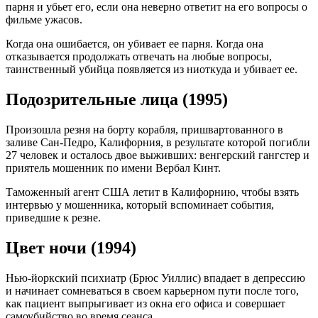
парня и убьет его, если она неверно ответит на его вопросы о
фильме ужасов.
Когда она ошибается, он убивает ее парня. Когда она
отказывается продолжать отвечать на любые вопросы,
таинственный убийца появляется из ниоткуда и убивает ее.
Подозрительные лица (1995)
Произошла резня на борту корабля, пришвартованного в
заливе Сан-Педро, Калифорния, в результате которой погибли
27 человек и осталось двое выживших: венгерский гангстер и
приятель мошенник по имени Вербал Кинт.
Таможенный агент США летит в Калифорнию, чтобы взять
интервью у мошенника, который вспоминает события,
приведшие к резне.
Цвет ночи (1994)
Нью-йоркский психиатр (Брюс Уиллис) впадает в депрессию
и начинает сомневаться в своем карьерном пути после того,
как пациент выпрыгивает из окна его офиса и совершает
самоубийство во время сеанса.