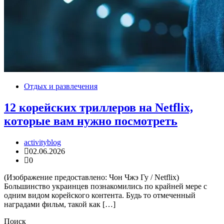
Отдых и развлечения
12 корейских триллеров на Netflix,
которые вам нужно посмотреть
activityblog
02.06.2026
0
(Изображение предоставлено: Чон Чжэ Гу / Netflix)
Большинство украинцев познакомились по крайней мере с
одним видом ‎‎корейского контента. Будь то отмеченный
наградами фильм‎‎,‎‎ такой как […]
Поиск