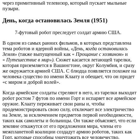
через примитивный телевизор, который пускает мыльные
пузыри.
День, когда остановилась Земля (1951)
7-футовый робот преследует солдат армию США.
В одном из самых ранних фильмов, в которых представлена
тема роботов и ядерной войны,
«День, когда остановилась
Земля»
(также выпущенный как «
Прощание с хозяином»
и
«
Путешествие в мир»).
Сюжет касается летающей тарелки,
которая приземляется в Вашингтоне, округ Колумбия, и сразу
же окружается армией США. С блюдца появляется похожее на
человека существо по имени Клаату и обещает, что он придет
«с миром и доброй волей».
Когда армейские солдаты стреляют в него, из тарелки выходит
робот ростом 7 футов по имени Горт и испаряет все армейское
оружие. Клаату переживает свои раны и, чтобы
продемонстрировать свою силу, отключает все электричество
на Земле, за исключением предметов первой необходимости,
таких как самолеты и больницы. Он также объясняет, что если
земляне откажутся от его предложения мира, члены его
межпланетной коалиции создадут армию роботов, таких как
Горт, которые способны уничтожить все человечество.