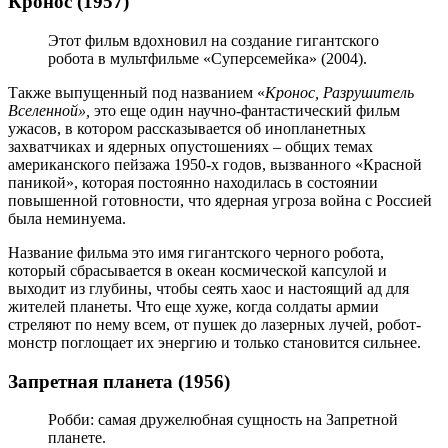
Кронос (1957)
Этот фильм вдохновил на создание гигантского
робота в мультфильме «Суперсемейка» (2004).
Также выпущенный под названием «
Кронос, Разрушитель
Вселенной»,
это еще один научно-фантастический фильм
ужасов, в котором рассказывается об инопланетных
захватчиках и ядерных опустошениях – общих темах
американского пейзажа 1950-х годов, вызванного «Красной
паникой», которая постоянно находилась в состоянии
повышенной готовности, что ядерная угроза война с Россией
была неминуема.
Название фильма это имя гигантского черного робота,
который сбрасывается в океан космической капсулой и
выходит из глубины, чтобы сеять хаос и настоящий ад для
жителей планеты. Что еще хуже, когда солдаты армии
стреляют по нему всем, от пушек до лазерных лучей, робот-
монстр поглощает их энергию и только становится сильнее.
Запретная планета (1956)
Робби: самая дружелюбная сущность на Запретной
планете.