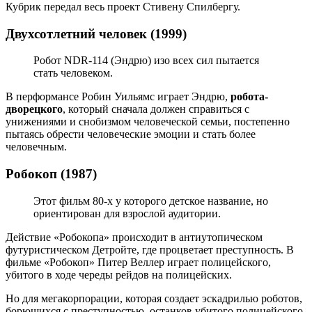
Кубрик передал весь проект Стивену Спилбергу.
Двухсотлетний человек (1999)
Робот NDR-114 (Эндрю) изо всех сил пытается
стать человеком.
В перформансе Робин Уильямс играет Эндрю,
робота-
дворецкого
, который сначала должен справиться с
унижениями и снобизмом человеческой семьи, постепенно
пытаясь обрести человеческие эмоции и стать более
человечным.
Робокоп (1987)
Этот фильм 80-х у которого детское название, но
ориентирован для взрослой аудитории.
Действие «Робокопа» происходит в антиутопическом
футуристическом Детройте, где процветает преступность. В
фильме «Робокоп» Питер Веллер играет полицейского,
убитого в ходе череды рейдов на полицейских.
Но для мегакорпорации, которая создает эскадрилью роботов,
борющихся с преступностью, останков убитого полицейского