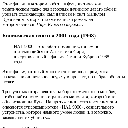
Этот фильм, в котором роботы в футуристическом
тематическом парке для взрослых начинают давать сбой и
убивать отдыхающих, был написан и снят Майклом
Крайтоном, который также написал роман, на
котором основан
Парк Юрского периода
.
Космическая одиссея 2001 года (1968)
HAL 9000 – это робот-помощник, ничем не
отличающийся от Алекса или Сири,
представленный в фильме Стэнли Кубрика 1968
года.
Этот фильм, который многие считали шедевром, хотя
изначально он потерпел неудачу в прокате, но набрал обороты
позже.
Трое ученых отправляются на борт космического корабля,
чтобы найти источник странного монолита, который они
обнаружили на Луне. На протяжении всего временим они
опасаются суперкомпьютера «HAL 9000», сознательного
устройства, которое намного умнее людей и, возможно,
замышляет их убийство.