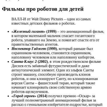
Фильмы про роботов для детей
ВАЛЛ-И от Walt Disney Pictures – один из самых
известных детских фильмов о роботах.
«Железный гигант»
(1999)
– это анимационный фильм,
в котором маленький мальчик спасает гигантского
робота, упавшего на Землю, и помогает спасти его от
правительственных агентов.
Инспектор Гаджет
(1999)
, который раньше был
охранником-человеком, становится охранником,
наполовину человеком или наполовину киборгом.
Санта-Клаус 2
(2002)
, в этом рождественском фильме
Диснея есть забавный футуристический и даже
антиутопический элемент. Один из эльфов Санты
строит машину, способную производить клонов
роботов, и они клонируют Санту, но клонированная
версия Санты – фашистский тиран, который также
начинает клонировать свою собственную армию
роботов-щелкунчиков.
«Город героев»
(2014)
получил премию «Оскар» за
лучший полнометражный анимационный фильм за
рассказ о гениальном изобретателе-подростке, который