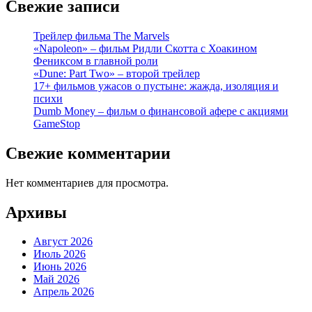
Свежие записи
Трейлер фильма The Marvels
«Napoleon» – фильм Ридли Скотта с Хоакином
Фениксом в главной роли
«Dune: Part Two» – второй трейлер
17+ фильмов ужасов о пустыне: жажда, изоляция и
психи
Dumb Money – фильм о финансовой афере с акциями
GameStop
Свежие комментарии
Нет комментариев для просмотра.
Архивы
Август 2026
Июль 2026
Июнь 2026
Май 2026
Апрель 2026