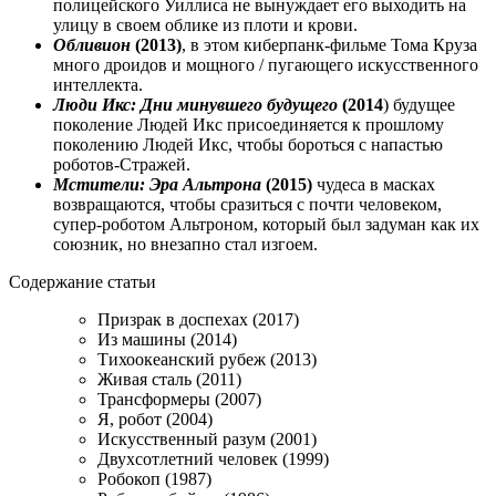
полицейского Уиллиса не вынуждает его выходить на
улицу в своем облике из плоти и крови.
Обливион
(2013)
, в этом киберпанк-фильме Тома Круза
много дроидов и мощного / пугающего искусственного
интеллекта.
Люди Икс: Дни минувшего будущего
(2014
) будущее
поколение Людей Икс присоединяется к прошлому
поколению Людей Икс, чтобы бороться с напастью
роботов-Стражей.
Мстители: Эра Альтрона
(2015)
чудеса в масках
возвращаются, чтобы сразиться с почти человеком,
супер-роботом Альтроном, который был задуман как их
союзник, но внезапно стал изгоем.
Содержание статьи
Призрак в доспехах (2017)
Из машины (2014)
Тихоокеанский рубеж (2013)
Живая сталь (2011)
Трансформеры (2007)
Я, робот (2004)
Искусственный разум (2001)
Двухсотлетний человек (1999)
Робокоп (1987)