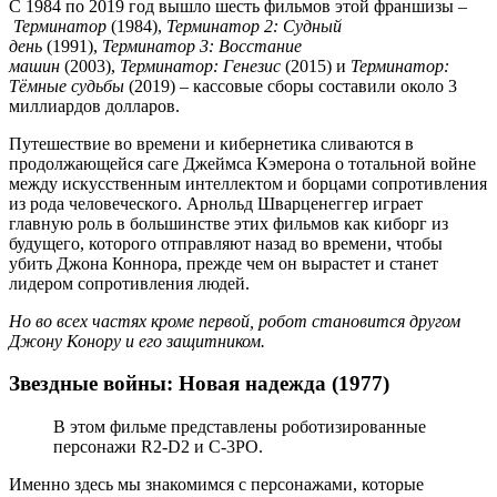
С 1984 по 2019 год вышло шесть фильмов этой франшизы –
Терминатор
(1984),
Терминатор 2: Судный
день
(1991),
Терминатор 3: Восстание
машин
(2003),
Терминатор: Генезис
(2015) и
Терминатор:
Тёмные судьбы
(2019) – кассовые сборы составили около 3
миллиардов долларов.
Путешествие во времени и кибернетика сливаются в
продолжающейся саге Джеймса Кэмерона о тотальной войне
между искусственным интеллектом и борцами сопротивления
из рода человеческого. Арнольд Шварценеггер играет
главную роль в большинстве этих фильмов как киборг из
будущего, которого отправляют назад во времени, чтобы
убить Джона Коннора, прежде чем он вырастет и станет
лидером сопротивления людей.
Но во всех частях кроме первой, робот становится другом
Джону Конору и его защитником.
Звездные войны: Новая надежда (1977)
В этом фильме представлены роботизированные
персонажи R2-D2 и C-3PO.
Именно здесь мы знакомимся с персонажами, которые