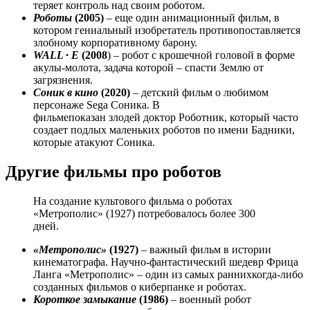
теряет контроль над своим роботом.
Роботы
(2005)
– еще один анимационный фильм, в
котором гениальный изобретатель противопоставляется
злобному корпоративному барону.
WALL · E
(2008
) – робот с крошечной головой в форме
акулы-молота, задача которой – спасти Землю от
загрязнения.
Соник в кино
(2020)
– детский фильм о любимом
персонаже Sega Соника. В
фильмепоказан злодей доктор Роботник, который часто
создает подлых маленьких роботов по имени Бадники,
которые атакуют Соника.
Другие фильмы про роботов
На создание культового фильма о роботах
«Метрополис» (1927) потребовалось более 300
дней.
«Метрополис»
(1927)
– важный фильм в истории
кинематографа. Научно-фантастический шедевр Фрица
Ланга «Метрополис» – один из самых раннихкогда-либо
созданных фильмов о киберпанке и роботах.
Короткое замыкание
(1986)
– военный робот