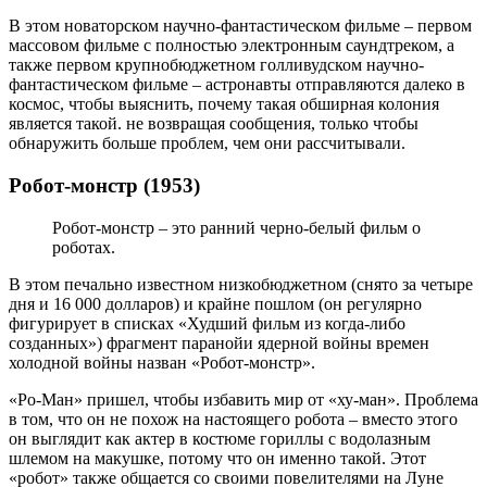
В этом новаторском научно-фантастическом фильме – первом
массовом фильме с полностью электронным саундтреком, а
также первом крупнобюджетном голливудском научно-
фантастическом фильме – астронавты отправляются далеко в
космос, чтобы выяснить, почему такая обширная колония
является такой. не возвращая сообщения, только чтобы
обнаружить больше проблем, чем они рассчитывали.
Робот-монстр (1953)
Робот-монстр – это ранний черно-белый фильм о
роботах.
В этом печально известном низкобюджетном (снято за четыре
дня и 16 000 долларов) и крайне пошлом (он регулярно
фигурирует в списках «Худший фильм из когда-либо
созданных») фрагмент паранойи ядерной войны времен
холодной войны назван «Робот-монстр».
«Ро-Ман» пришел, чтобы избавить мир от «ху-ман». Проблема
в том, что он не похож на настоящего робота – вместо этого
он выглядит как актер в костюме гориллы с водолазным
шлемом на макушке, потому что он именно такой. Этот
«робот» также общается со своими повелителями на Луне