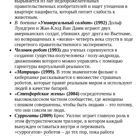
вырывается из лап недоброжелательных
правительственных изобретателей и ищет утешения в
квартире пацифиста, который питает слабость к
животным.
В
боевике
«
Универсальный солдат»
(1992)
Дольф
Лундгрен и Жан-Клод Ван Дамм играют двух
американских солдат, убивших друг друга во Вьетнаме,
но возвращенных к «жизни» четверть века спустя в ходе
секретного правительственного эксперимента.
Человек-робот
(1993)
два ученых соревнуются в
создании существа-получеловека / полу-андроида,
движениями которого можно управлять с помощью
гарнитуры виртуальной реальности.
«Матрица»
(1999).
В этом знаменитом фильме о
киберпанке рассказывается о множестве страшных
роботов, которые правят реальным миром и используют
людей в качестве батарей.
«Степфордские жены»
(2004)
сосредоточены в
высококлассном частном сообществе, где женщины
слишком совершенны, чтобы быть людьми – это потому,
что они совсем не люди.
Суррогаты
(2009)
Брюс Уиллис играет главную роль в
этом футуристическом триллере, в котором каждый
вынужден оставаться внутри и переживать
«суррогатов» роботов – до тех пор, пока работа