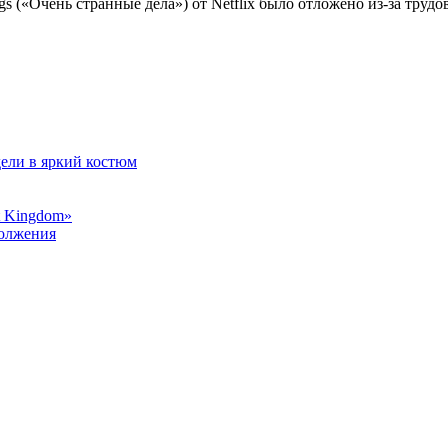
ngs («Очень странные дела») от Netflix было отложено из-за тр
дели в яркий костюм
t Kingdom»
должения