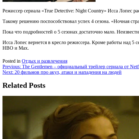
Режиссер сериала
«True Detective: Night Country»
Исса Лопес рас
Такому решению поспособствовал успех 4 сезона. «Ночная стра
Пока что подробностей о 5 сезонах достаточно мало. Неизвестн
Исса Лопес вернется в кресло режиссера. Кроме работы над 5 с
HBO и Max.
Posted in
Отдых и развлечения
Навигация
Previous:
The Gentlemen – официальный трейлер сериала от Netf
Next:
20 фильмов про акул, атаки и нападения на людей
по
записям
Related Posts