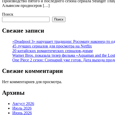
Производство пятого и последнего сезона сериала Stranger Thi
Альянсом продюсеров […]
Поиск
Поиск
Свежие записи
«Deadpool 3» нарушает традиции: Росомаху наконец-то о
45 лучших сериалов для просмотра на Netflix
20 китайских романтических сериалов-дорам
Warner Bros. показала тизер фильма «Aquaman and the Los
One Piece 2 сезон: Сценарий уже готов. Дата выхода про
Свежие комментарии
Нет комментариев для просмотра.
Архивы
Август 2026
Июль 2026
Июнь 2026