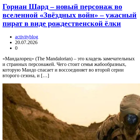
Гориан Шард – новый персонаж во
вселенной «Звёздных войн» – ужасный
пират в виде рождественской ёлки
activityblog
20.07.2026
0
«Мандалорец» (The Mandalorian) – это кладезь замечательных
и странных персонажей. Чего стоит семья жабообразных,
которую Мандо спасает и воссоединяет во второй серии
второго сезона, и […]