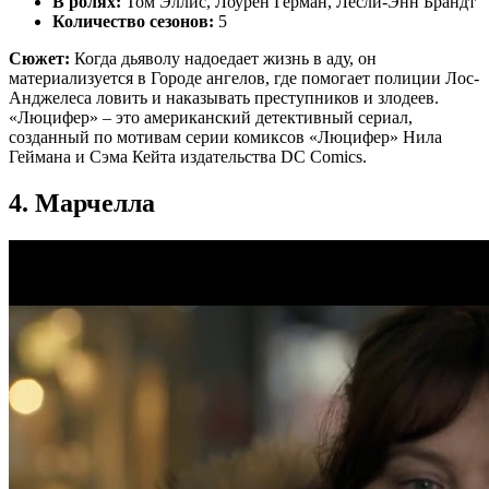
В ролях:
Том Эллис, Лоурен Герман, Лесли-Энн Брандт
Количество сезонов:
5
Сюжет:
Когда дьяволу надоедает жизнь в аду, он
материализуется в Городе ангелов, где помогает полиции Лос-
Анджелеса ловить и наказывать преступников и злодеев.
«Люцифер» – это американский детективный сериал,
созданный по мотивам серии комиксов «Люцифер» Нила
Геймана и Сэма Кейта издательства DC Comics.
4. Марчелла