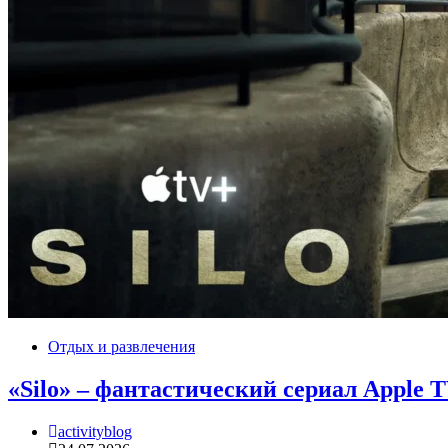
Отдых и развлечения
«Silo» – фантастический сериал Apple 
activityblog