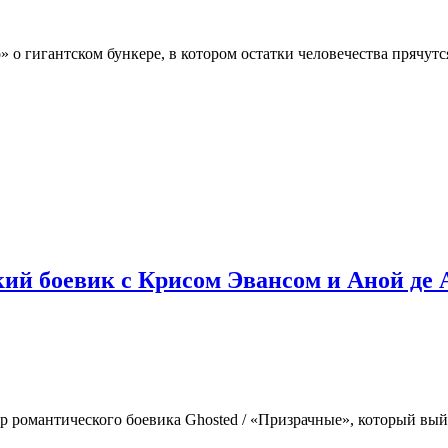
o» о гигантском бункере, в котором остатки человечества прячут
ий боевик с Крисом Эвансом и Аной де 
 романтического боевика Ghosted / «Призрачные», который выйде