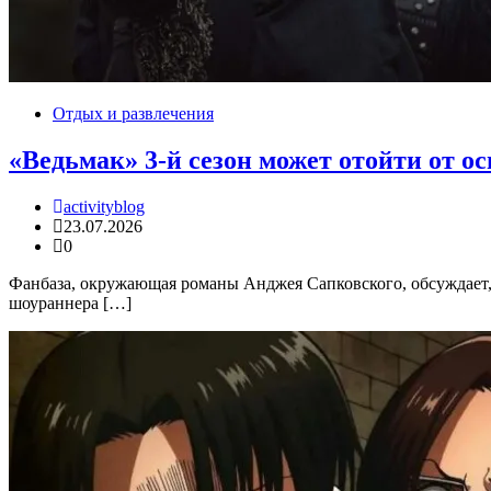
Отдых и развлечения
«Ведьмак» 3-й сезон может отойти от о
activityblog
23.07.2026
0
Фанбаза, окружающая романы Анджея Сапковского, обсуждает, бу
шоураннера […]