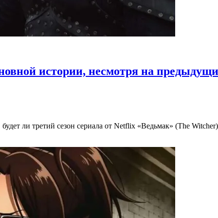
сновной истории, несмотря на предыдущи
дет ли третий сезон сериала от Netflix «Ведьмак» (The Witcher)