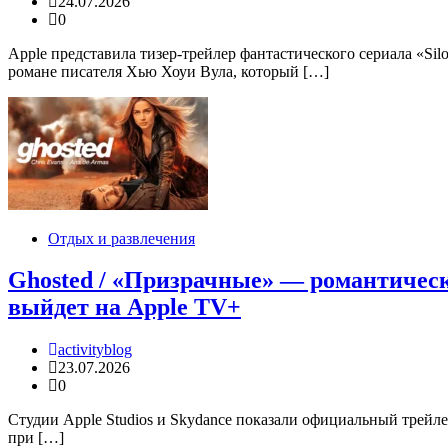
24.07.2026
0
Apple представила тизер-трейлер фантастического сериала «Sil
романе писателя Хью Хоуи Вула, который […]
Отдых и развлечения
Ghosted / «Призрачные» — романтическ
выйдет на Apple TV+
activityblog
23.07.2026
0
Студии Apple Studios и Skydance показали официальный трейлер
при […]