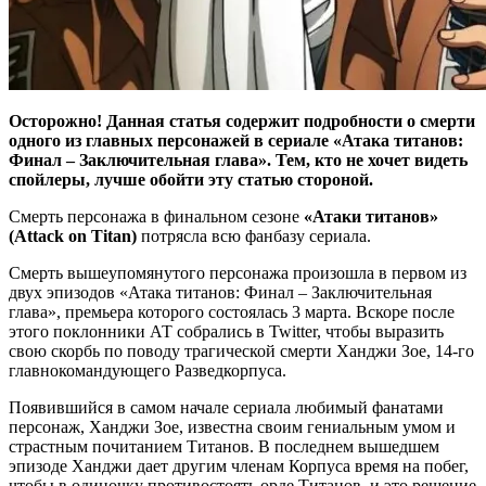
Осторожно! Данная статья содержит подробности о смерти
одного из главных персонажей в сериале «Атака титанов:
Финал – Заключительная глава». Тем, кто не хочет видеть
спойлеры, лучше обойти эту статью стороной.
Смерть персонажа в финальном сезоне
«Атаки титанов»
(Attack on Titan)
потрясла всю фанбазу сериала.
Смерть вышеупомянутого персонажа произошла в первом из
двух эпизодов «Атака титанов: Финал – Заключительная
глава», премьера которого состоялась 3 марта. Вскоре после
этого поклонники АТ собрались в Twitter, чтобы выразить
свою скорбь по поводу трагической смерти Ханджи Зое, 14-го
главнокомандующего Разведкорпуса.
Появившийся в самом начале сериала любимый фанатами
персонаж, Ханджи Зое, известна своим гениальным умом и
страстным почитанием Титанов. В последнем вышедшем
эпизоде Ханджи дает другим членам Корпуса время на побег,
чтобы в одиночку противостоять орде Титанов, и это решение