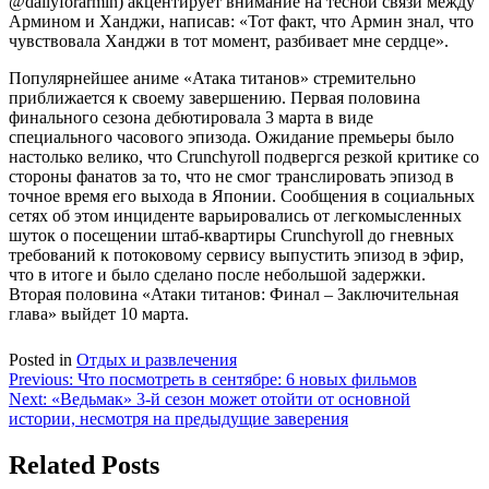
@dailyforarmin) акцентирует внимание на тесной связи между
Армином и Ханджи, написав: «Тот факт, что Армин знал, что
чувствовала Ханджи в тот момент, разбивает мне сердце».
Популярнейшее аниме «Атака титанов» стремительно
приближается к своему завершению. Первая половина
финального сезона дебютировала 3 марта в виде
специального часового эпизода. Ожидание премьеры было
настолько велико, что Crunchyroll подвергся резкой критике со
стороны фанатов за то, что не смог транслировать эпизод в
точное время его выхода в Японии. Сообщения в социальных
сетях об этом инциденте варьировались от легкомысленных
шуток о посещении штаб-квартиры Crunchyroll до гневных
требований к потоковому сервису выпустить эпизод в эфир,
что в итоге и было сделано после небольшой задержки.
Вторая половина «Атаки титанов: Финал – Заключительная
глава» выйдет 10 марта.
Posted in
Отдых и развлечения
Навигация
Previous:
Что посмотреть в сентябре: 6 новых фильмов
Next:
«Ведьмак» 3-й сезон может отойти от основной
по
истории, несмотря на предыдущие заверения
записям
Related Posts