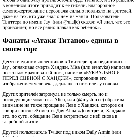
в конечном итоге приводит к её гибели. Благородное
самопожертвование персонажа сильно повлияло на зрителей,
даже на тех, кто уже знал о нем из манги. Пользователь
Твиттера по имени Jay (или @uialje) сказал: «Я знал, что это
произойдет, но все равно плакал как ребенок».
Фанаты «Атаки Титанов» едины в
своем горе
Десятки единомышленников в Твиттере присоединились к
Jay , оплакивая смерть Ханджи. Misa (или eremvka) написала
несколько мрачноватый пост, написав «БУКВАЛЬНО Я
ПЕРЕД СЦЕНОЙ С ХАНДЖИ», сопроводив его
изображением человека, держащего пистолет у головы.
Других зрителей затронула не только смерть, но и
последующие моменты. Alina, или (@reysforcee) обратила
внимание на тихое прощание Леви с Ханджи, которое он
говорит после её смерти. Для Alina «До встречи, Ханджи» –
это, по сути, обещание Леви встретиться с ней снова в
загробной жизни.
Другой пользователь Twitter под ником Daily Armin (или