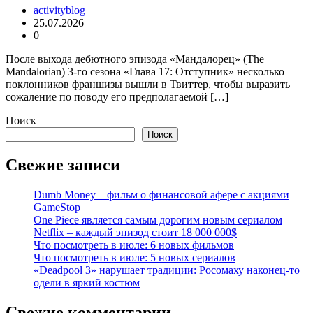
activityblog
25.07.2026
0
После выхода дебютного эпизода «Мандалорец» (The
Mandalorian) 3-го сезона «Глава 17: Отступник» несколько
поклонников франшизы вышли в Твиттер, чтобы выразить
сожаление по поводу его предполагаемой […]
Поиск
Поиск
Свежие записи
Dumb Money – фильм о финансовой афере с акциями
GameStop
One Piece является самым дорогим новым сериалом
Netflix – каждый эпизод стоит 18 000 000$
Что посмотреть в июле: 6 новых фильмов
Что посмотреть в июле: 5 новых сериалов
«Deadpool 3» нарушает традиции: Росомаху наконец-то
одели в яркий костюм
Свежие комментарии