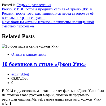
Posted in
Отдых и развлечения
Навигация
Previous:
BBC готовы продлить сериал «Страйк» Дж. К.
Роулинг после того, как извинились перед автором за её
по
взгляды на транссексуалов
записям
Next:
Фанаты «Атаки титанов» потрясены неожиданной
смертью персонажа
Related Posts
Отдых и развлечения
10 боевиков в стиле «Джон Уик»
activityblog
08.07.2026
0
В 2014 году основным антагонистом фильма «Джон Уик» был
не столько глава русской мафии, сколько непрерывно
растущая машина Marvel, завоевавшая весь мир. «Джон Уик»,
в […]